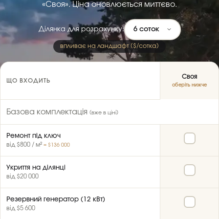
«Своя». Ціна оновлюється миттєво.
Ділянка для розрахунку:
впливає на ландшафт ($/сотка)
Своя
ЩО ВХОДИТЬ
оберіть нижче
Базова комплектація
(вже в ціні)
Ремонт під ключ
від $800 / м²
= $136 000
Укриття на ділянці
від $20 000
Резервний генератор (12 кВт)
від $5 600