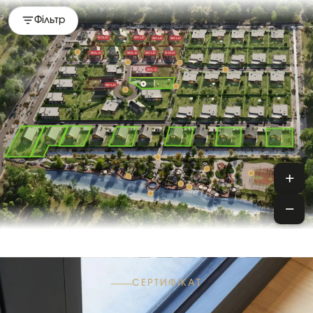
Фільтр
SOLD
SOLD
SOLD
SOLD
SOLD
SOLD
SOLD
SOLD
SOLD
SOLD
+
−
СЕРТИФІКАТ