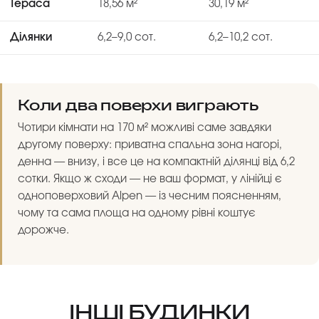
Тераса
18,56 м²
30,19 м²
Ділянки
6,2–9,0 сот.
6,2–10,2 сот.
Коли два поверхи виграють
Чотири кімнати на 170 м² можливі саме завдяки
другому поверху: приватна спальна зона нагорі,
денна — внизу, і все це на компактній ділянці від 6,2
сотки. Якщо ж сходи — не ваш формат, у лінійці є
одноповерховий
Alpen
— із чесним поясненням,
чому та сама площа на одному рівні коштує
дорожче.
ІНШІ БУДИНКИ