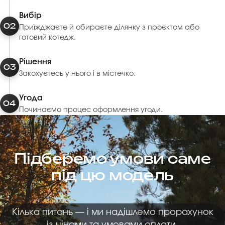
Вибір
02
Приїжджаєте й обираєте ділянку з проєктом або
готовий котедж.
Рішення
03
Закохуєтесь у нього і в містечко.
Угода
04
Починаємо процес оформлення угоди.
Підберемо умови саме
під цю модель
Кілька питань — і ми надішлемо прорахунок