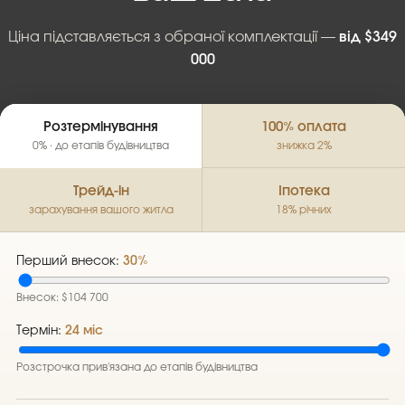
Ціна підставляється з обраної комплектації —
від $349
000
Розтермінування
100% оплата
0% · до етапів будівництва
знижка 2%
Трейд-ін
Іпотека
зарахування вашого житла
18% річних
Перший внесок:
30%
Внесок: $104 700
Термін:
24 міс
Розстрочка прив'язана до етапів будівництва