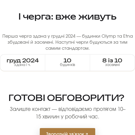
I черга: вже живуть
Перша черга здана у грудні 2024 — будинки Olymp та Etna
збудовані й заселені. Наступні черги будуються за тим
самим стандартом.
груд 2024
10
8 із 10
здана I ч.
будинків
заселені
ГОТОВІ ОБГОВОРИТИ?
Залиште контакт — відповідаємо протягом 10–
15 хвилин у робочий час.
Зворотній зв'язок