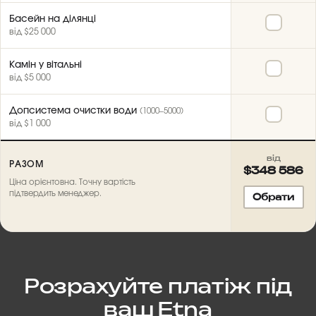
Басейн на ділянці
від $25 000
Камін у вітальні
від $5 000
Допсистема очистки води
(1000–5000)
від $1 000
від
РАЗОМ
$348 586
Ціна орієнтовна. Точну вартість
підтвердить менеджер.
Обрати
Розрахуйте платіж під
ваш Etna