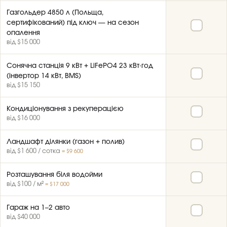
Газгольдер 4850 л (Польща,
сертифікований) під ключ — на сезон
опалення
від $15 000
Сонячна станція 9 кВт + LiFePO4 23 кВт·год
(інвертор 14 кВт, BMS)
від $15 150
Кондиціонування з рекуперацією
від $16 000
Ландшафт ділянки (газон + полив)
від $1 600 / сотка
= $9 600
Розташування біля водойми
від $100 / м²
= $17 000
Гараж на 1–2 авто
від $40 000