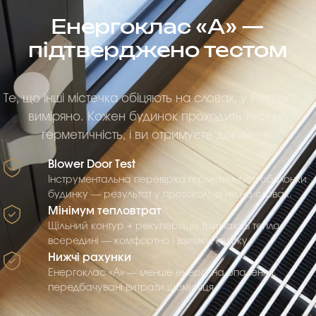
Енергоклас «А» —
підтверджено тестом
Те, що інші містечка обіцяють на словах, у Piemont —
виміряно. Кожен будинок проходить тест на
герметичність, і ви отримуєте документ.
Blower Door Test
Інструментальна перевірка герметичності оболонки
будинку — результат у протоколі, а не на словах.
Мінімум тепловтрат
Щільний контур + рекуперація тримають тепло
всередині — комфортно і взимку, і влітку.
Нижчі рахунки
Енергоклас «А» — менше енергії на опалення,
передбачувані витрати щомісяця.