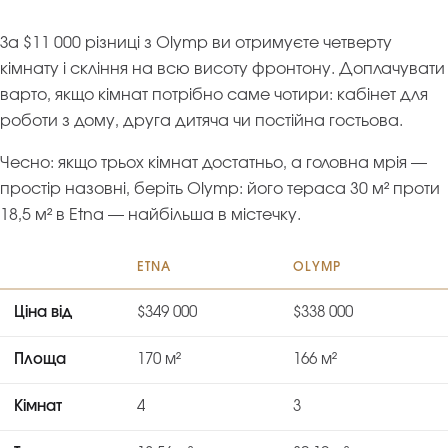
За $11 000 різниці з Olymp ви отримуєте четверту
кімнату і скління на всю висоту фронтону. Доплачувати
варто, якщо кімнат потрібно саме чотири: кабінет для
роботи з дому, друга дитяча чи постійна гостьова.
Чесно: якщо трьох кімнат достатньо, а головна мрія —
простір назовні, беріть
Olymp
: його тераса 30 м² проти
18,5 м² в Etna — найбільша в містечку.
ETNA
OLYMP
Ціна від
$349 000
$338 000
Площа
170 м²
166 м²
Кімнат
4
3