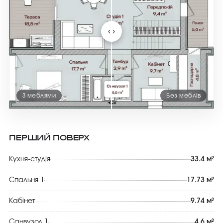
‹ ›
З меблями
Без меблів
ПЕРШИЙ ПОВЕРХ
Кухня-студія
33.4 м²
Спальня 1
17.73 м²
Кабінет
9.74 м²
Санвузол 1
4.6 м²