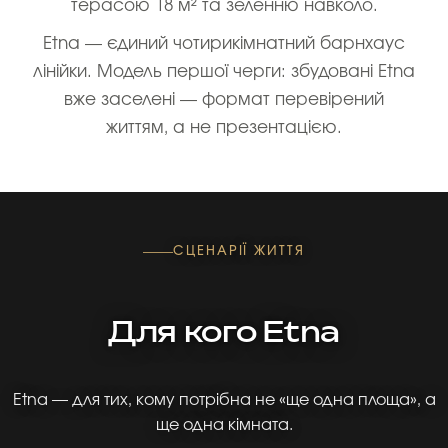
терасою 18 м² та зеленню навколо.
Etna — єдиний чотирикімнатний барнхаус
лінійки. Модель першої черги: збудовані Etna
вже заселені — формат перевірений
життям, а не презентацією.
СЦЕНАРІЇ ЖИТТЯ
Для кого Etna
Etna — для тих, кому потрібна не «ще одна площа», а
ще одна кімната.