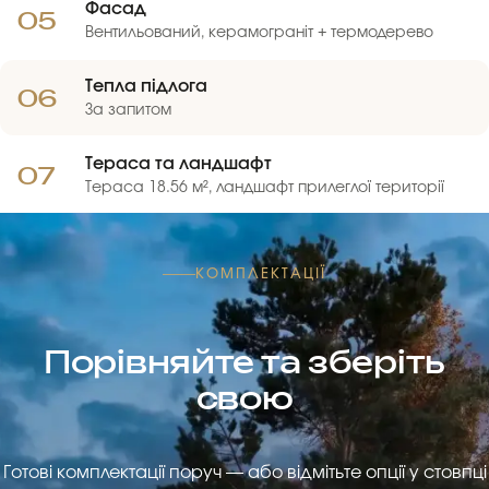
Фасад
05
Вентильований, керамограніт + термодерево
Тепла підлога
06
За запитом
Тераса та ландшафт
07
Тераса 18.56 м², ландшафт прилеглої території
КОМПЛЕКТАЦІЇ
Порівняйте та зберіть
свою
Готові комплектації поруч — або відмітьте опції у стовпці