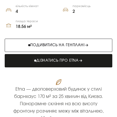
кількість кімнат
паркомісць
4
2
площа тераси
18.56 м²
ПОДИВИТИСЬ НА ГЕНПЛАНІ
ДІЗНАТИСЬ ПРО ETNA
Etna — двоповерховий будинок у стилі
барнхаус 170 м² за 25 хвилин від Києва.
Панорамне скління на всю висоту
фронтону розчиняє межу між вітальнею,