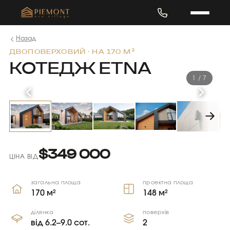
Назад
ДВОПОВЕРХОВИЙ · НА 170 М²
КОТЕДЖ ETNA
1
/ 7
$349 000
ЦІНА ВІД
загальна площа
проектна площа
170 м²
148 м²
ділянка
поверхів
від 6.2–9.0 сот.
2