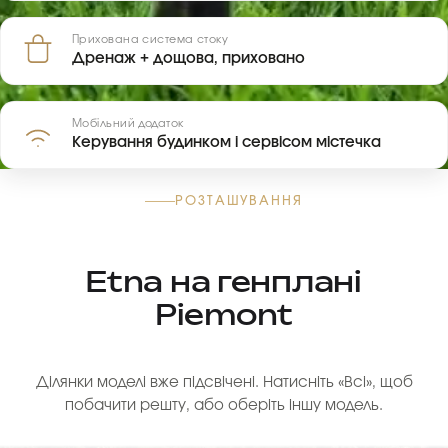
Прихована система стоку
Дренаж + дощова, приховано
Мобільний додаток
Керування будинком і сервісом містечка
РОЗТАШУВАННЯ
Etna на генплані
Piemont
Ділянки моделі вже підсвічені. Натисніть «Всі», щоб
побачити решту, або оберіть іншу модель.